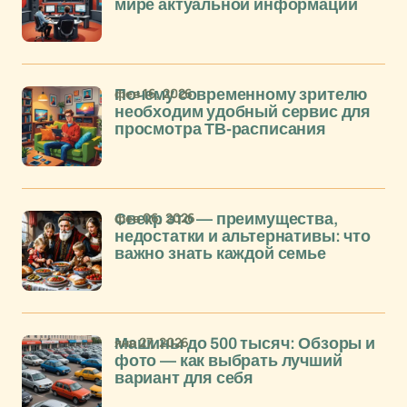
мире актуальной информации
фев 16, 2026
Почему современному зрителю
необходим удобный сервис для
просмотра ТВ-расписания
фев 06, 2026
Свекр это — преимущества,
недостатки и альтернативы: что
важно знать каждой семье
янв 27, 2026
Машины до 500 тысяч: Обзоры и
фото — как выбрать лучший
вариант для себя