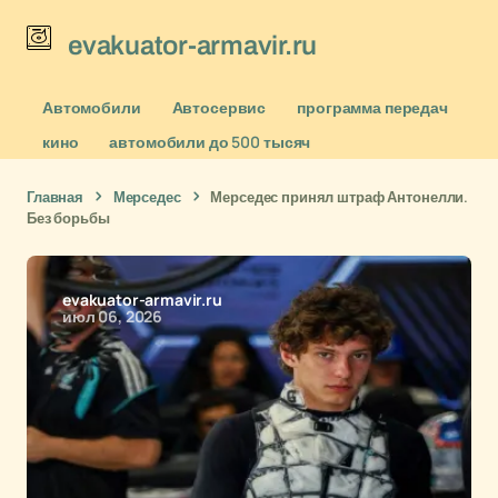
evakuator-armavir.ru
Автомобили
Автосервис
программа передач
кино
автомобили до 500 тысяч
Главная
Мерседес
Мерседес принял штраф Антонелли.
Без борьбы
evakuator-armavir.ru
июл 06, 2026