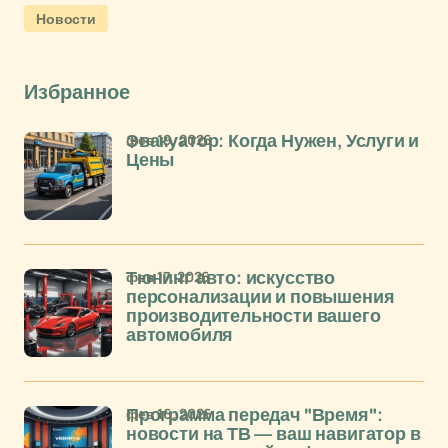
Новости
Избранное
фев 19, 2026
Эвакуатор: Когда Нужен, Услуги и
Цены
фев 17, 2026
Тюнинг авто: искусство
персонализации и повышения
производительности вашего
автомобиля
фев 16, 2026
Программа передач "Время":
новости на ТВ — ваш навигатор в