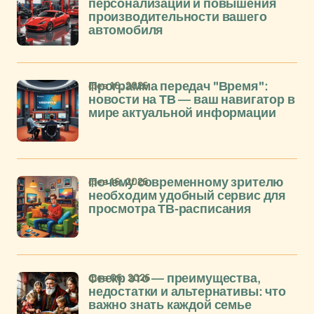
персонализации и повышения
производительности вашего
автомобиля
фев 16, 2026
Программа передач "Время":
новости на ТВ — ваш навигатор в
мире актуальной информации
фев 16, 2026
Почему современному зрителю
необходим удобный сервис для
просмотра ТВ-расписания
фев 06, 2026
Свекр это — преимущества,
недостатки и альтернативы: что
важно знать каждой семье