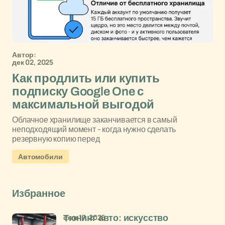
Автор:
дек 02, 2025
Как продлить или купить
подписку Google One с
максимальной выгодой
Облачное хранилище заканчивается в самый
неподходящий момент - когда нужно сделать
резервную копию перед
Автомобили
Избранное
фев 17, 2026
Тюнинг авто: искусство