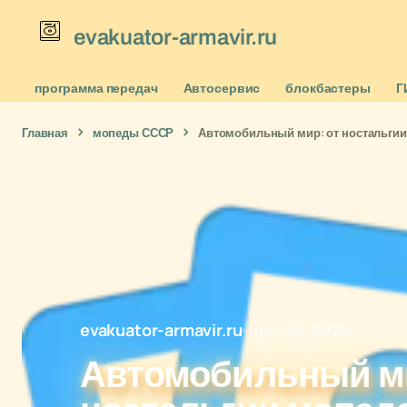
evakuator-armavir.ru
программа передач
Автосервис
блокбастеры
Г
Главная
мопеды СССР
Автомобильный мир: от ностальгии
evakuator-armavir.ru
дек 23, 2025
Автомобильный ми