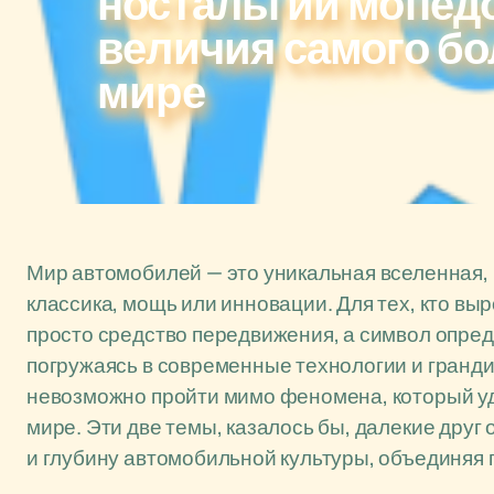
ностальгии мопед
величия самого бо
мире
Мир автомобилей — это уникальная вселенная, г
классика, мощь или инновации. Для тех, кто вы
просто средство передвижения, а символ опред
погружаясь в современные технологии и гранд
невозможно пройти мимо феномена, который уд
мире. Эти две темы, казалось бы, далекие друг
и глубину автомобильной культуры, объединяя