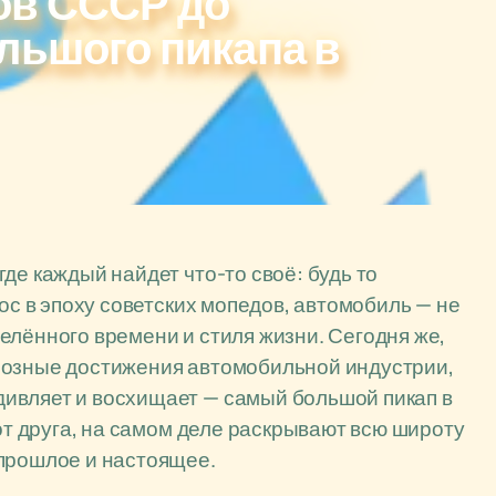
ов СССР до
льшого пикапа в
де каждый найдет что-то своё: будь то
рос в эпоху советских мопедов, автомобиль — не
елённого времени и стиля жизни. Сегодня же,
иозные достижения автомобильной индустрии,
ивляет и восхищает — самый большой пикап в
 от друга, на самом деле раскрывают всю широту
 прошлое и настоящее.