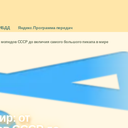
ИБДД
Яндекс.Программа передач
 мопедов СССР до величия самого большого пикапа в мире
р: от