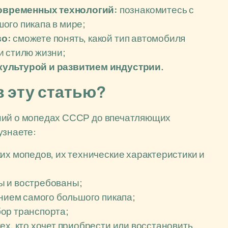
овременных технологий:
познакомитесь с
ого пикапа в мире;
во:
сможете понять, какой тип автомобиля
и стилю жизни;
культурой и развитием индустрии.
в эту статью?
ний о мопедах СССР до впечатляющих
узнаете:
их мопедов, их технические характеристики и
ы и востребованы;
анием самого большого пикапа;
ор транспорта;
ех, кто хочет приобрести или восстановить