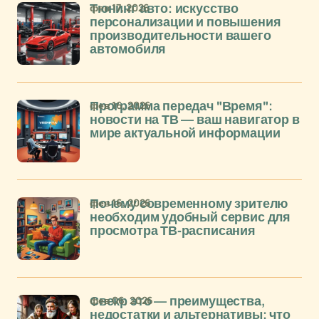
фев 17, 2026
Тюнинг авто: искусство
персонализации и повышения
производительности вашего
автомобиля
фев 16, 2026
Программа передач "Время":
новости на ТВ — ваш навигатор в
мире актуальной информации
фев 16, 2026
Почему современному зрителю
необходим удобный сервис для
просмотра ТВ-расписания
фев 06, 2026
Свекр это — преимущества,
недостатки и альтернативы: что