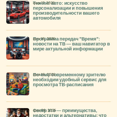
фев 17, 2026
Тюнинг авто: искусство
персонализации и повышения
производительности вашего
автомобиля
фев 16, 2026
Программа передач "Время":
новости на ТВ — ваш навигатор в
мире актуальной информации
фев 16, 2026
Почему современному зрителю
необходим удобный сервис для
просмотра ТВ-расписания
фев 06, 2026
Свекр это — преимущества,
недостатки и альтернативы: что