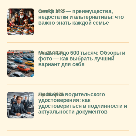
фев 06, 2026
Свекр это — преимущества,
недостатки и альтернативы: что
важно знать каждой семье
янв 27, 2026
Машины до 500 тысяч: Обзоры и
фото — как выбрать лучший
вариант для себя
янв 22, 2026
Проверка водительского
удостоверения: как
удостовериться в подлинности и
актуальности документов