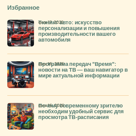
Избранное
фев 17, 2026
Тюнинг авто: искусство
персонализации и повышения
производительности вашего
автомобиля
фев 16, 2026
Программа передач "Время":
новости на ТВ — ваш навигатор в
мире актуальной информации
фев 16, 2026
Почему современному зрителю
необходим удобный сервис для
просмотра ТВ-расписания