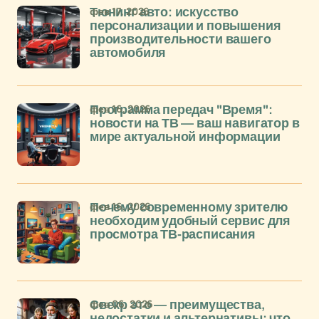
фев 17, 2026
Тюнинг авто: искусство
персонализации и повышения
производительности вашего
автомобиля
фев 16, 2026
Программа передач "Время":
новости на ТВ — ваш навигатор в
мире актуальной информации
фев 16, 2026
Почему современному зрителю
необходим удобный сервис для
просмотра ТВ-расписания
фев 06, 2026
Свекр это — преимущества,
недостатки и альтернативы: что