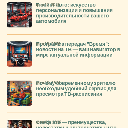
фев 17, 2026
Тюнинг авто: искусство
персонализации и повышения
производительности вашего
автомобиля
фев 16, 2026
Программа передач "Время":
новости на ТВ — ваш навигатор в
мире актуальной информации
фев 16, 2026
Почему современному зрителю
необходим удобный сервис для
просмотра ТВ-расписания
фев 06, 2026
Свекр это — преимущества,
недостатки и альтернативы: что