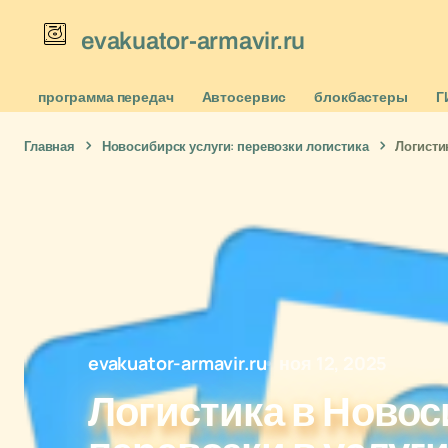
evakuator-armavir.ru
программа передач
Автосервис
блокбастеры
Г
Главная
Новосибирск услуги: перевозки логистика
Логисти
evakuator-armavir.ru
ноя 12, 2025
Логистика в Новос