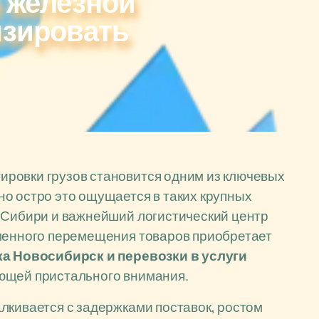
и железной
изировать
ровки грузов становится одним из ключевых
о остро это ощущается в таких крупных
е Сибири и важнейший логистический центр
еменного перемещения товаров приобретает
ка Новосибирск и перевозки в услуги
ющей пристального внимания.
лкивается с задержками поставок, ростом