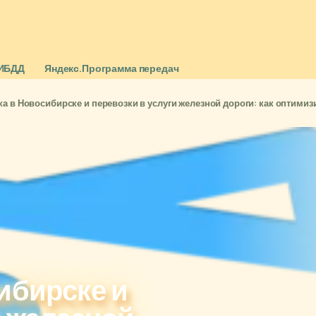
ИБДД
Яндекс.Программа передач
ка в Новосибирске и перевозки в услуги железной дороги: как оптими
ибирске и