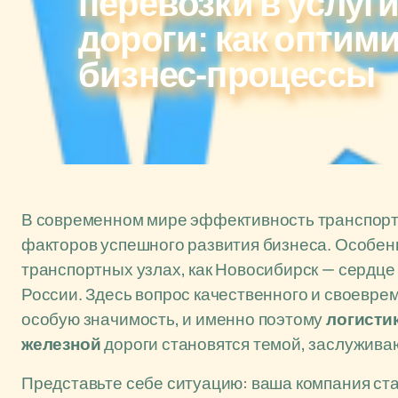
перевозки в услуг
дороги: как оптим
бизнес-процессы
В современном мире эффективность транспорти
факторов успешного развития бизнеса. Особенн
транспортных узлах, как Новосибирск — сердц
России. Здесь вопрос качественного и своевр
особую значимость, и именно поэтому
логисти
железной
дороги становятся темой, заслужива
Представьте себе ситуацию: ваша компания ста