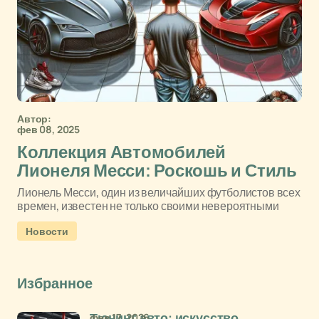
Автор:
фев 08, 2025
Коллекция Автомобилей
Лионеля Месси: Роскошь и Стиль
Лионель Месси, один из величайших футболистов всех
времен, известен не только своими невероятными
Новости
Избранное
фев 17, 2026
Тюнинг авто: искусство