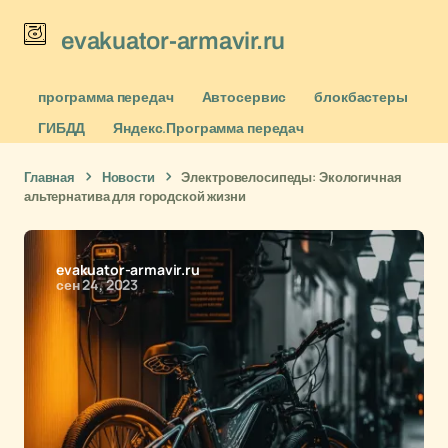
evakuator-armavir.ru
программа передач
Автосервис
блокбастеры
ГИБДД
Яндекс.Программа передач
Главная
Новости
Электровелосипеды: Экологичная
альтернатива для городской жизни
evakuator-armavir.ru
сен 24, 2023