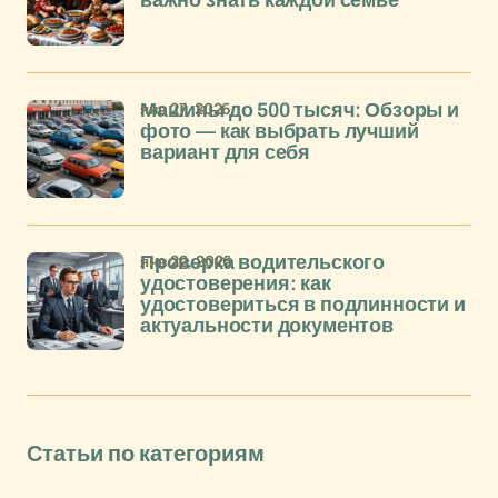
важно знать каждой семье
янв 27, 2026
Машины до 500 тысяч: Обзоры и
фото — как выбрать лучший
вариант для себя
янв 22, 2026
Проверка водительского
удостоверения: как
удостовериться в подлинности и
актуальности документов
Статьи по категориям