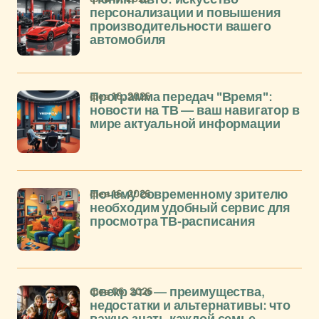
персонализации и повышения
производительности вашего
автомобиля
фев 16, 2026
Программа передач "Время":
новости на ТВ — ваш навигатор в
мире актуальной информации
фев 16, 2026
Почему современному зрителю
необходим удобный сервис для
просмотра ТВ-расписания
фев 06, 2026
Свекр это — преимущества,
недостатки и альтернативы: что